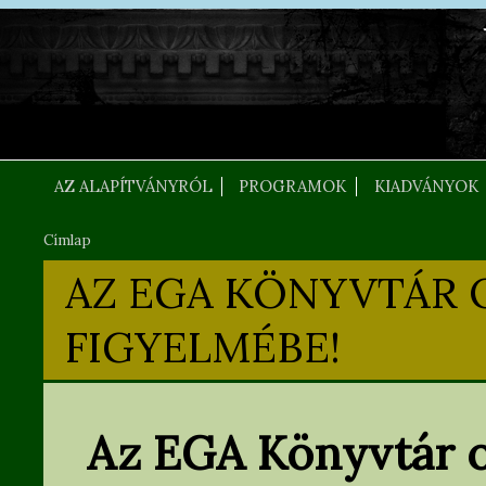
Ugrás a tartalomra
FEJLEC SZOVEG
AZ ALAPÍTVÁNYRÓL
PROGRAMOK
KIADVÁNYOK
Címlap
Jelenlegi hely
AZ EGA KÖNYVTÁR 
FIGYELMÉBE!
Az EGA Könyvtár o