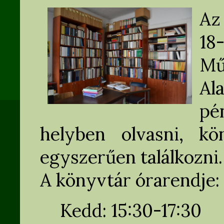
Az
18
Mű
Al
pé
helyben olvasni, kö
egyszerűen találkozni.
A könyvtár órarendje:
Kedd: 15:30-17:30