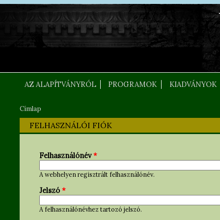
Ugrás a tartalomra
FEJLEC SZOVEG
AZ ALAPÍTVÁNYRÓL
PROGRAMOK
KIADVÁNYOK
Címlap
Jelenlegi hely
FELHASZNÁLÓI FIÓK
Felhasználónév
*
A webhelyen regisztrált felhasználónév.
Jelszó
*
A felhasználónévhez tartozó jelszó.