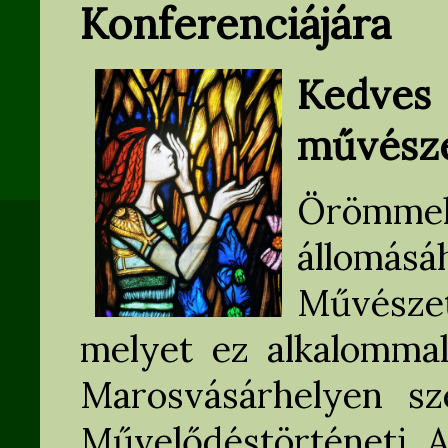
Konferenciájára
Ked
művésze
Örömmel
állomás
Művészet
melyet ez alkalomm
Marosvásárhelyen s
Művelődéstörténeti A