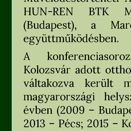
HUN-REN BTK Művé
(Budapest), a Ma
együttműködésben.
A konferenciasoro
Kolozsvár adott otth
váltakozva került 
magyarországi hely
évben (2009 – Budape
2013 – Pécs; 2015 – K