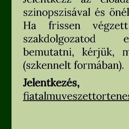
szinopszisával és öné
Ha frissen végzet
szakdolgozatod e
bemutatni, kérjük, me
(szkennelt formában).
Jelentkezé
fiatalmuveszettorten