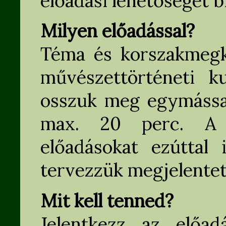
előadási lehetőséget bi
Milyen előadással?
Téma és korszakmegkö
művészettörténeti k
osszuk meg egymással
max. 20 perc. A k
előadásokat ezúttal
tervezzük megjelentet
Mit kell tenned?
Jelentkezz az előad