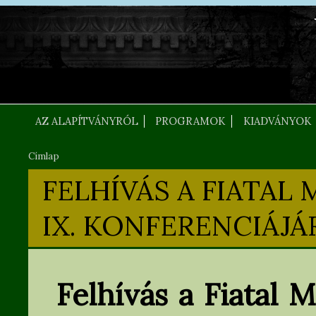
Ugrás a tartalomra
FEJLEC SZOVEG
AZ ALAPÍTVÁNYRÓL
PROGRAMOK
KIADVÁNYOK
Címlap
Jelenlegi hely
FELHÍVÁS A FIATA
IX. KONFERENCIÁJÁ
Felhívás a Fiatal 