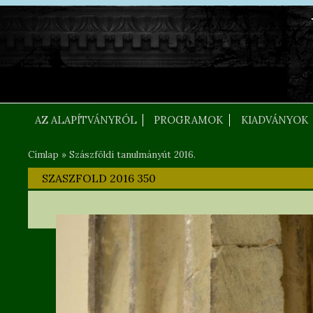
Ugrás a tartalomra
FEJLEC SZOVEG
AZ ALAPÍTVÁNYRÓL
PROGRAMOK
KIADVÁNYOK
Címlap
»
Szászföldi tanulmányút 2016.
Jelenlegi hely
SZASZFOLD 2016 350