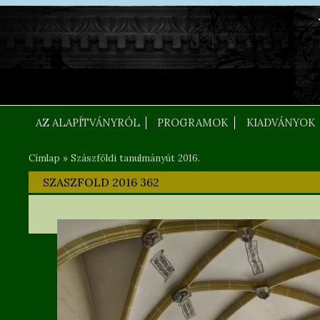
Ugrás a tartalomra
FEJLEC SZOVEG
AZ ALAPÍTVÁNYRÓL
PROGRAMOK
KIADVÁNYOK
Címlap
»
Szászföldi tanulmányút 2016.
Jelenlegi hely
SZASZFOLD 2016 362