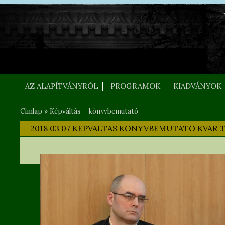
Ugrás a tartalomra
FEJLEC SZOVEG
AZ ALAPÍTVÁNYRÓL
PROGRAMOK
KIADVÁNYOK
Címlap
»
Képváltás - könyvbemutató
Jelenlegi hely
2018 03 07 KEPVALTAS KONYVBEMUTATO KVAR 3