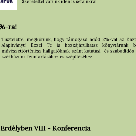
Szeretettel várunk idén is sétáinkra!
%-ra!
Tisztelettel megkérünk, hogy támogasd adód 2%-val az Enzt
Alapítványt! Ezzel Te is hozzájárulhatsz könyvtárunk b
művészettörténész hallgatóknak szánt kutatási- és szabadidő
székházunk fenntartásához és szépítéséhez.
rdélyben VIII - Konferencia