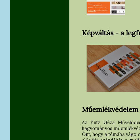
Képváltás - a leg
Műemlékvédelem Er
Az Entz Géza Művelődés
hagyományos műemlékvédelm
Önt, hogy a témába vágó e