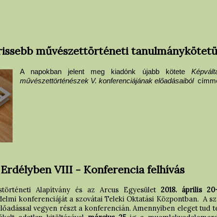
frissebb művészettörténeti tanulmánykötet
A napokban jelent meg kiadónk újabb kötete
Képvál
művészettörténészek V. konferenciájának előadásaiból
címme
délyben VIII - Konferencia felhívás
történeti Alapítvány és az Arcus Egyesület
2018. április 2
i konferenciáját a szovátai Teleki Oktatási Központban. A szerv
lőadással vegyen részt a konferencián. Amennyiben eleget tud te