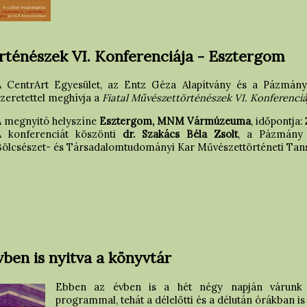
rténészek VI. Konferenciája - Esztergom
A CentrArt Egyesület, az Entz Géza Alapítvány és a Pázmány
zeretettel meghívja a
Fiatal Művészettörténészek VI. Konferenciá
A megnyitó helyszíne
Esztergom, MNM Vármúzeuma
, időpontja:
A konferenciát köszönti
dr. Szakács Béla Zsolt
, a Pázmány 
Bölcsészet- és Társadalomtudományi Kar Művészettörténeti Tans
vben is nyitva a könyvtár
Ebben az évben is a hét négy napján várunk a
programmal, tehát a délelőtti és a délután órákban is