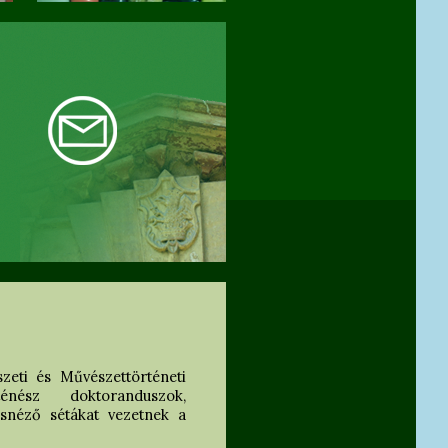
zeti és Művészettörténeti
énész doktoranduszok,
snéző sétákat vezetnek a