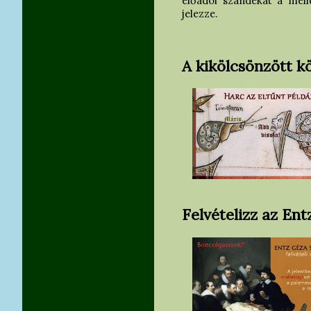
előadói szándékát a mell
jelezze.
A kikölcsönzött k
Felvételizz az En