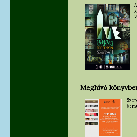
A
k
V
Meghívó könyvbe
Szer
bemu