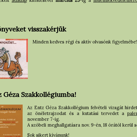
ékelt
adatlap
kitöltésével
március 25
-ig a
muemlekvedelemerd
önyveket visszakérjük
Minden kedves régi és aktív olvasónk figyelmébe!
tz Géza Szakkollégiumba!
Az Entz Géza Szakkollégium felvételi vizsgát hirdet
az önéletrajzodat és a kutatási tervedet a
pal
november 7-ig.
A szóbeli meghallgatásra nov. 9-én, 18 órától kerül
Sok sikert kívánunk!