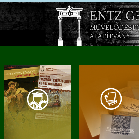
ENTZ G
MŰVELŐDÉST
ALAPÍTVÁNY