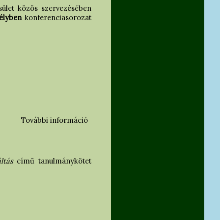
sület közös szervezésében
élyben
konferenciasorozat
További információ
Műemlékvédelem Erdélyben VIII -
Konferencia tartalommal
kapcsolatosan
áltás
című tanulmánykötet