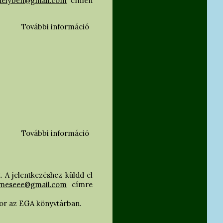
elyben@gmail.com
címen
További információ
Műemlékvédelem Erdélyben VIII -
Konferencia felhívás tartalommal
kapcsolatosan
További információ
A kikölcsönzött könyveket visszakérjük
tartalommal kapcsolatosan
. A jelentkezéshez küldd el
emeseee@gmail.com
címre
 sor az EGA könyvtárban.