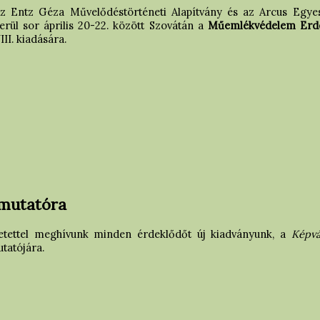
z Entz Géza Művelődéstörténeti Alapítvány és az Arcus Egye
erül sor április 20-22. között Szovátán a
Műemlékvédelem Erd
III. kiadására.
mutatóra
etettel meghívunk minden érdeklődőt új kiadványunk, a
Képv
tatójára.