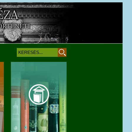
ÉZA
ÖRTÉNETI
Keresés
Keresés űrlap