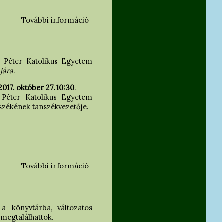
További információ
Felvételizz az Entz Géza
Szakkollégiumba! tartalommal
kapcsolatosan
 Péter Katolikus Egyetem
jára
.
2017. október 27. 10:30
.
Péter Katolikus Egyetem
zékének tanszékvezetője.
További információ
Fiatal Művészettörténészek VI.
Konferenciája - Esztergom
tartalommal kapcsolatosan
 könyvtárba, változatos
 megtalálhattok.