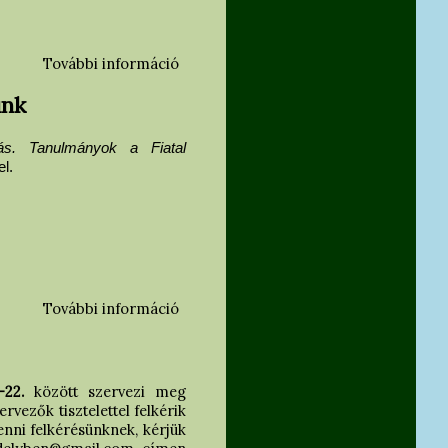
További információ
Meghívó könyvbemutatóra
tartalommal kapcsolatosan
ünk
tás. Tanulmányok a Fiatal
l.
További információ
Képváltás - a legfrissebb
művészettörténeti tanulmánykötetünk
tartalommal kapcsolatosan
0–22.
között szervezi meg
ezők tisztelettel felkérik
nni felkérésünknek, kérjük