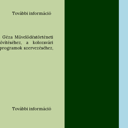
További információ
Vezetett városi sétáink a IX. KMN
keretében tartalommal kapcsolatosan
 Géza Művelődéstörténeti
ővítéséhez, a kolozsvári
s programok szervezéséhez,
További információ
Számítunk adód 2%-ra! tartalommal
kapcsolatosan