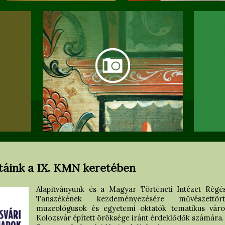
étáink a IX. KMN keretében
Alapítványunk és a Magyar Történeti Intézet Régés
Tanszékének kezdeményezésére művészettört
muzeológusok és egyetemi oktatók tematikus váro
Kolozsvár épített öröksége iránt érdeklődők számára.