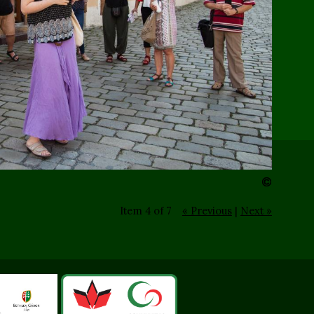
Item 4 of 7
« Previous
|
Next »