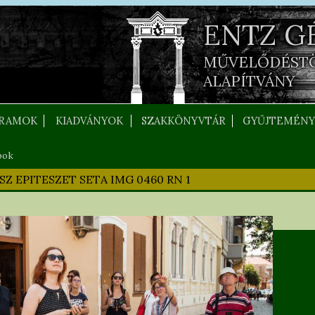
ENTZ G
MŰVELŐDÉST
ALAPÍTVÁNY
RAMOK
KIADVÁNYOK
SZAKKÖNYVTÁR
GYŰJTEMÉNY
pok
Z EPITESZET SETA IMG 0460 RN 1