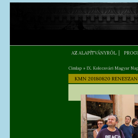
Ugrás a tartalomra
FEJLEC SZOVEG
AZ ALAPÍTVÁNYRÓL
PROG
Címlap
»
IX. Kolozsvári Magyar Na
Jelenlegi hely
KMN 20180820 RENESZANS