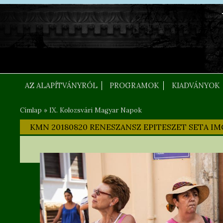
Ugrás a tartalomra
FEJLEC SZOVEG
AZ ALAPÍTVÁNYRÓL
PROGRAMOK
KIADVÁNYOK
Címlap
»
IX. Kolozsvári Magyar Napok
Jelenlegi hely
KMN 20180820 RENESZANSZ EPITESZET SETA IMG